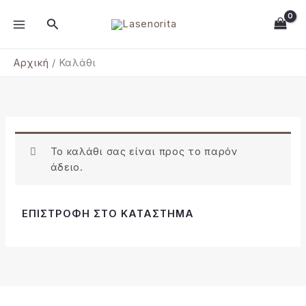
Μετάβαση
MAIN
Αναζήτηση
στο
MENU
περιεχόμενο
Αρχική
Καλάθι
Το καλάθι σας είναι προς το παρόν
άδειο.
ΕΠΙΣΤΡΟΦΉ ΣΤΟ ΚΑΤΆΣΤΗΜΑ