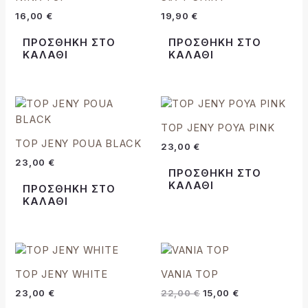
16,00
€
19,90
€
ΠΡΟΣΘΉΚΗ ΣΤΟ
ΠΡΟΣΘΉΚΗ ΣΤΟ
ΚΑΛΆΘΙ
ΚΑΛΆΘΙ
TOP JENY POYA PINK
TOP JENY POUA BLACK
23,00
€
23,00
€
ΠΡΟΣΘΉΚΗ ΣΤΟ
ΚΑΛΆΘΙ
ΠΡΟΣΘΉΚΗ ΣΤΟ
ΚΑΛΆΘΙ
Original
Η
price
τρέχουσα
was:
τιμή
TOP JENY WHITE
VANIA TOP
22,00 €.
είναι:
23,00
€
22,00
€
15,00
€
15,00 €.