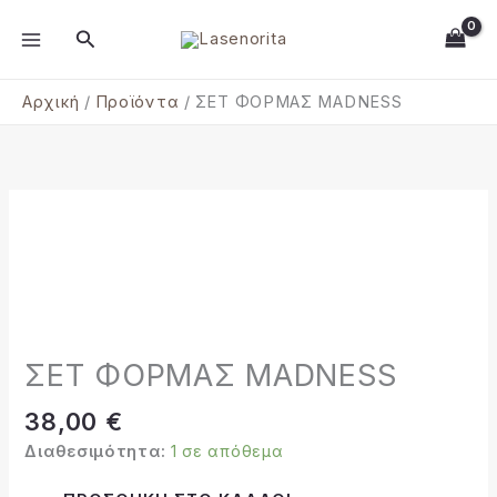
Μετάβαση
MAIN
Αναζήτηση
στο
MENU
περιεχόμενο
Αρχική
Προϊόντα
ΣΕΤ ΦΟΡΜΑΣ MADNESS
ΣΕΤ
ΦΟΡΜΑΣ
MADNESS
ποσότητα
ΣΕΤ ΦΟΡΜΑΣ MADNESS
38,00
€
Διαθεσιμότητα:
1 σε απόθεμα
Alternative: