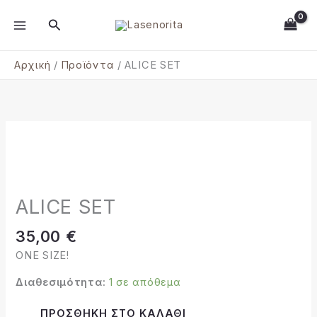
Μετάβαση
MAIN
Αναζήτηση
στο
MENU
περιεχόμενο
Αρχική
Προϊόντα
ALICE SET
ALICE
SET
ποσότητα
ALICE SET
35,00
€
ONE SIZE!
Διαθεσιμότητα:
1 σε απόθεμα
Alternative:
ΠΡΟΣΘΉΚΗ ΣΤΟ ΚΑΛΆΘΙ