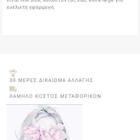
είναι one size, καλύπτοντας έως extra large για
ευέλικτη εφαρμογή.
30 ΜΈΡΕΣ ΔΙΚΑΊΩΜΑ ΑΛΛΑΓΉΣ
ΧΑΜΗΛΌ ΚΌΣΤΟΣ ΜΕΤΑΦΟΡΙΚΩΝ