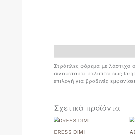
Περιγραφή
Στράπλες φόρεμα με λάστιχο σ
σιλουέτακαι καλύπτει έως larg
επιλογή για βραδινές εμφανίσε
Σχετικά προϊόντα
Original
Η
price
τρέχουσα
was:
τιμή
DRESS DIMI
A