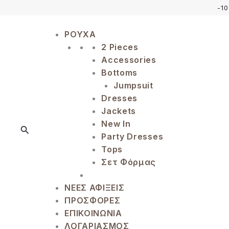
Μετάβαση
-1
στο
περιεχόμενο
ΡΟΥΧΑ
2 Pieces
Accessories
Bottoms
Jumpsuit
Dresses
Jackets
New In
Αναζήτηση
Party Dresses
Tops
Σετ Φόρμας
ΝΕΕΣ ΑΦΙΞΕΙΣ
ΠΡΟΣΦΟΡΕΣ
ΕΠΙΚΟΙΝΩΝΙΑ
ΛΟΓΑΡΙΑΣΜΟΣ