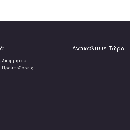
κά
Ανακάλυψε Τώρα
ή Απορρήτου
ι Προϋποθέσεις