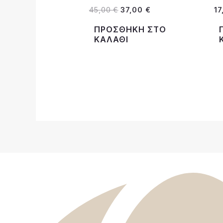
45,00 €.
είναι:
45,00
€
37,00
€
1
37,00 €.
ΠΡΟΣΘΉΚΗ ΣΤΟ
ΚΑΛΆΘΙ