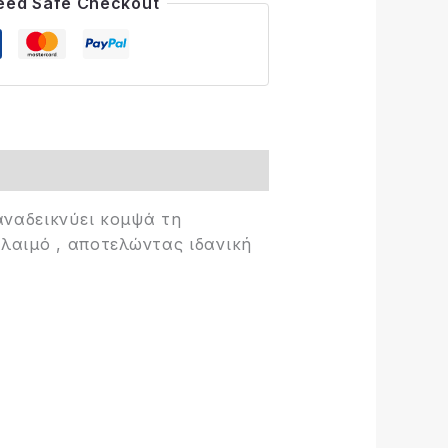
eed Safe Checkout
ναδεικνύει κομψά τη
 λαιμό , αποτελώντας ιδανική