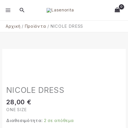
Μετάβαση
MAIN
Αναζήτηση
στο
MENU
περιεχόμενο
Αρχική
Προϊόντα
NICOLE DRESS
NICOLE
DRESS
ποσότητα
NICOLE DRESS
28,00
€
ONE SIZE
Διαθεσιμότητα:
2 σε απόθεμα