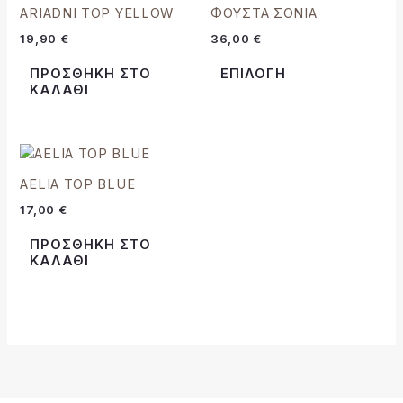
το
ARIADNI TOP YELLOW
ΦΟΥΣΤΑ ΣΟΝΙΑ
προϊόν
19,90
€
36,00
€
έχει
πολλαπλές
ΠΡΟΣΘΉΚΗ ΣΤΟ
ΕΠΙΛΟΓΉ
παραλλαγές.
ΚΑΛΆΘΙ
Οι
επιλογές
μπορούν
να
AELIA TOP BLUE
επιλεγούν
στη
17,00
€
σελίδα
ΠΡΟΣΘΉΚΗ ΣΤΟ
του
ΚΑΛΆΘΙ
προϊόντος