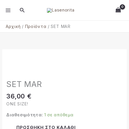
Μετάβαση
MAIN
Αναζήτηση
στο
MENU
περιεχόμενο
Αρχική
Προϊόντα
SET MAR
SET
MAR
ποσότητα
SET MAR
36,00
€
ONE SIZE!
Διαθεσιμότητα:
1 σε απόθεμα
Alternative:
ΠΡΟΣΘΉΚΗ ΣΤΟ ΚΑΛΆΘΙ