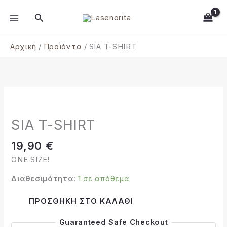
Μετάβαση
MAIN
Αναζήτηση
στο
MENU
περιεχόμενο
Αρχική
Προϊόντα
SIA T-SHIRT
SIA
T-
SHIRT
SIA T-SHIRT
ποσότητα
19,90
€
ONE SIZE!
Διαθεσιμότητα:
1 σε απόθεμα
Alternative:
ΠΡΟΣΘΉΚΗ ΣΤΟ ΚΑΛΆΘΙ
Guaranteed Safe Checkout