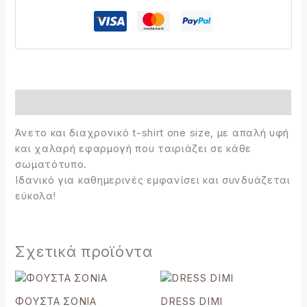
Περιγραφή
Άνετο και διαχρονικό t-shirt one size, με απαλή υφή
και χαλαρή εφαρμογή που ταιριάζει σε κάθε
σωματότυπο.
Ιδανικό για καθημερινές εμφανίσει και συνδυάζεται
εύκολα!
Σχετικά προϊόντα
Original
Η
Αυτό
price
τρέχουσα
το
was:
τιμή
ΦΟΥΣΤΑ ΣΟΝΙΑ
DRESS DIMI