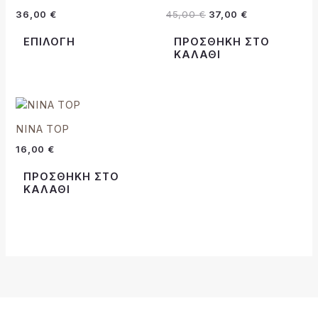
προϊόν
45,00 €.
είναι:
36,00
€
45,00
€
37,00
€
37,00 €.
έχει
πολλαπλές
ΕΠΙΛΟΓΉ
ΠΡΟΣΘΉΚΗ ΣΤΟ
παραλλαγές.
ΚΑΛΆΘΙ
Οι
επιλογές
μπορούν
να
NINA TOP
επιλεγούν
στη
16,00
€
σελίδα
ΠΡΟΣΘΉΚΗ ΣΤΟ
του
ΚΑΛΆΘΙ
προϊόντος