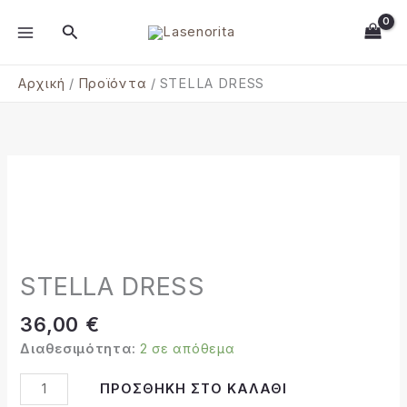
Μετάβαση
MAIN
Αναζήτηση
στο
MENU
περιεχόμενο
Αρχική
Προϊόντα
STELLA DRESS
STELLA
DRESS
ποσότητα
STELLA DRESS
36,00
€
Διαθεσιμότητα:
2 σε απόθεμα
Alternative:
ΠΡΟΣΘΉΚΗ ΣΤΟ ΚΑΛΆΘΙ