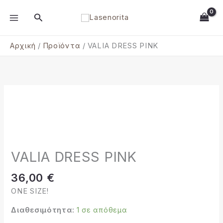
Μετάβαση
MAIN
Αναζήτηση
στο
MENU
περιεχόμενο
Αρχική
Προϊόντα
VALIA DRESS PINK
VALIA
DRESS
PINK
ποσότητα
VALIA DRESS PINK
36,00
€
ONE SIZE!
Διαθεσιμότητα:
1 σε απόθεμα