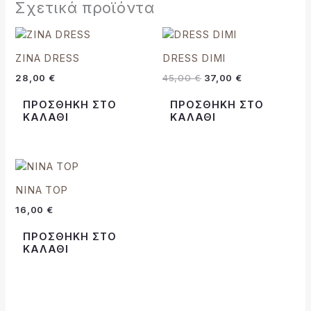
Σχετικά προϊόντα
Original
Η
price
τρέχουσα
was:
τιμή
ZINA DRESS
DRESS DIMI
45,00 €.
είναι:
28,00
€
45,00
€
37,00
€
37,00 €.
ΠΡΟΣΘΉΚΗ ΣΤΟ
ΠΡΟΣΘΉΚΗ ΣΤΟ
ΚΑΛΆΘΙ
ΚΑΛΆΘΙ
NINA TOP
16,00
€
ΠΡΟΣΘΉΚΗ ΣΤΟ
ΚΑΛΆΘΙ